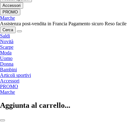
Accessori
PROMO
Marche
Assistenza post-vendita in Francia
Pagamento sicuro
Reso facile
Cerca
Saldi
Novità
Scarpe
Moda
Uomo
Donna
Bambini
Articoli sportivi
Accessori
PROMO
Marche
Aggiunta al carrello...