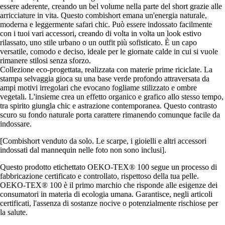
essere aderente, creando un bel volume nella parte del short grazie alle
arricciature in vita. Questo combishort emana un'energia naturale,
moderna e leggermente safari chic. Può essere indossato facilmente
con i tuoi vari accessori, creando di volta in volta un look estivo
rilassato, uno stile urbano o un outfit più sofisticato. È un capo
versatile, comodo e deciso, ideale per le giornate calde in cui si vuole
rimanere stilosi senza sforzo.
Collezione eco-progettata, realizzata con materie prime riciclate. La
stampa selvaggia gioca su una base verde profondo attraversata da
ampi motivi irregolari che evocano fogliame stilizzato e ombre
vegetali. L'insieme crea un effetto organico e grafico allo stesso tempo,
tra spirito giungla chic e astrazione contemporanea. Questo contrasto
scuro su fondo naturale porta carattere rimanendo comunque facile da
indossare.
[Combishort venduto da solo. Le scarpe, i gioielli e altri accessori
indossati dal mannequin nelle foto non sono inclusi].
Questo prodotto etichettato OEKO-TEX® 100 segue un processo di
fabbricazione certificato e controllato, rispettoso della tua pelle.
OEKO-TEX® 100 è il primo marchio che risponde alle esigenze dei
consumatori in materia di ecologia umana. Garantisce, negli articoli
certificati, l'assenza di sostanze nocive o potenzialmente rischiose per
la salute.