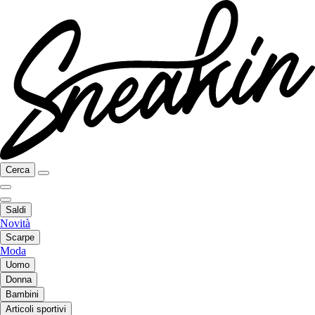
Cerca
Saldi
Novità
Scarpe
Moda
Uomo
Donna
Bambini
Articoli sportivi