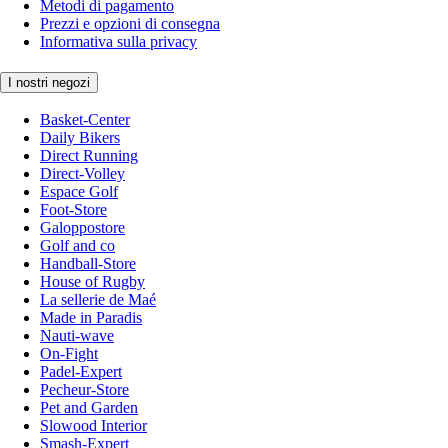
Metodi di pagamento
Prezzi e opzioni di consegna
Informativa sulla privacy
I nostri negozi
Basket-Center
Daily Bikers
Direct Running
Direct-Volley
Espace Golf
Foot-Store
Galoppostore
Golf and co
Handball-Store
House of Rugby
La sellerie de Maé
Made in Paradis
Nauti-wave
On-Fight
Padel-Expert
Pecheur-Store
Pet and Garden
Slowood Interior
Smash-Expert