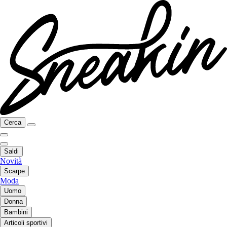
Cerca
Saldi
Novità
Scarpe
Moda
Uomo
Donna
Bambini
Articoli sportivi