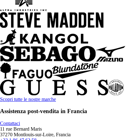
Scopri tutte le nostre marche
Assistenza post-vendita in Francia
Contattaci
11 rue Bernard Maris
37270 Montlouis-sur-Loire, Francia