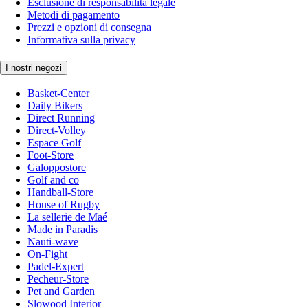
Esclusione di responsabilità legale
Metodi di pagamento
Prezzi e opzioni di consegna
Informativa sulla privacy
I nostri negozi
Basket-Center
Daily Bikers
Direct Running
Direct-Volley
Espace Golf
Foot-Store
Galoppostore
Golf and co
Handball-Store
House of Rugby
La sellerie de Maé
Made in Paradis
Nauti-wave
On-Fight
Padel-Expert
Pecheur-Store
Pet and Garden
Slowood Interior