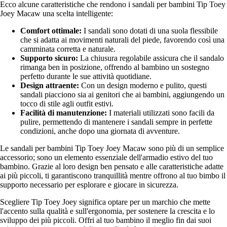
Ecco alcune caratteristiche che rendono i sandali per bambini Tip Toey
Joey Macaw una scelta intelligente:
Comfort ottimale:
I sandali sono dotati di una suola flessibile
che si adatta ai movimenti naturali del piede, favorendo così una
camminata corretta e naturale.
Supporto sicuro:
La chiusura regolabile assicura che il sandalo
rimanga ben in posizione, offrendo al bambino un sostegno
perfetto durante le sue attività quotidiane.
Design attraente:
Con un design moderno e pulito, questi
sandali piacciono sia ai genitori che ai bambini, aggiungendo un
tocco di stile agli outfit estivi.
Facilità di manutenzione:
I materiali utilizzati sono facili da
pulire, permettendo di mantenere i sandali sempre in perfette
condizioni, anche dopo una giornata di avventure.
Le sandali per bambini Tip Toey Joey Macaw sono più di un semplice
accessorio; sono un elemento essenziale dell'armadio estivo del tuo
bambino. Grazie al loro design ben pensato e alle caratteristiche adatte
ai più piccoli, ti garantiscono tranquillità mentre offrono al tuo bimbo il
supporto necessario per esplorare e giocare in sicurezza.
Scegliere Tip Toey Joey significa optare per un marchio che mette
l'accento sulla qualità e sull'ergonomia, per sostenere la crescita e lo
sviluppo dei più piccoli. Offri al tuo bambino il meglio fin dai suoi