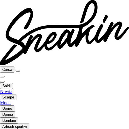
Cerca
Saldi
Novità
Scarpe
Moda
Uomo
Donna
Bambini
Articoli sportivi