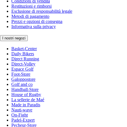
Condizioni di vendita
Restituzioni e rimborsi
Esclusione di responsabilità legale
Metodi di pagamento
Prezzi e opzioni di consegna
Informativa sulla privacy
I nostri negozi
Basket-Center
Daily Bikers
Direct Running
Direct-Volley
Espace Golf
Foot-Store
Galoppostore
Golf and co
Handball-Store
House of Rugby
La sellerie de Maé
Made in Paradis
Nauti-wave
On-Fight
Padel-Expert
Pecheur-Store