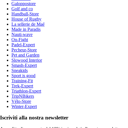
Galoppostore
Golf and co
Handball-Store
House of Rugby
La sellerie de Maé
Made in Paradis
Nauti-wave
On-Fight
Padel-Expert
Pecheur-Store
Pet and Garden
Slowood Interior
Smash-Expert
Sneakids
Sport is good
Training-Fit
Trek-Expert
Triathlon-Expert
TripNBikers
Vélo-Store
Winter-Expert
Iscriviti alla nostra newsletter