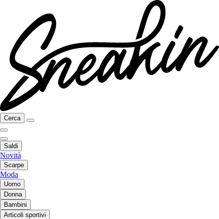
Cerca
Saldi
Novità
Scarpe
Moda
Uomo
Donna
Bambini
Articoli sportivi