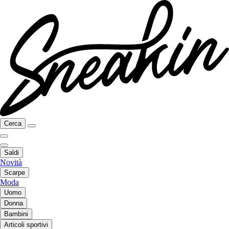
Cerca
Saldi
Novità
Scarpe
Moda
Uomo
Donna
Bambini
Articoli sportivi