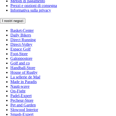
Metodi di pagamento
Prezzi e opzioni di consegna
Informativa sulla privacy
I nostri negozi
Basket-Center
Daily Bikers
Direct Running
Direct-Volley
Espace Golf
Foot-Store
Galoppostore
Golf and co
Handball-Store
House of Rugby
La sellerie de Maé
Made in Paradis
Nauti-wave
On-Fight
Padel-Expert
Pecheur-Store
Pet and Garden
Slowood Interior
Smash-Expert