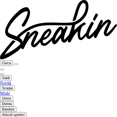
Cerca
Saldi
Novità
Scarpe
Moda
Uomo
Donna
Bambini
Articoli sportivi