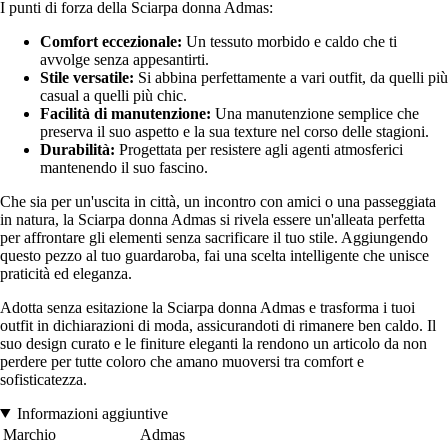
I punti di forza della Sciarpa donna Admas:
Comfort eccezionale:
Un tessuto morbido e caldo che ti
avvolge senza appesantirti.
Stile versatile:
Si abbina perfettamente a vari outfit, da quelli più
casual a quelli più chic.
Facilità di manutenzione:
Una manutenzione semplice che
preserva il suo aspetto e la sua texture nel corso delle stagioni.
Durabilità:
Progettata per resistere agli agenti atmosferici
mantenendo il suo fascino.
Che sia per un'uscita in città, un incontro con amici o una passeggiata
in natura, la Sciarpa donna Admas si rivela essere un'alleata perfetta
per affrontare gli elementi senza sacrificare il tuo stile. Aggiungendo
questo pezzo al tuo guardaroba, fai una scelta intelligente che unisce
praticità ed eleganza.
Adotta senza esitazione la Sciarpa donna Admas e trasforma i tuoi
outfit in dichiarazioni di moda, assicurandoti di rimanere ben caldo. Il
suo design curato e le finiture eleganti la rendono un articolo da non
perdere per tutte coloro che amano muoversi tra comfort e
sofisticatezza.
Informazioni aggiuntive
Marchio
Admas