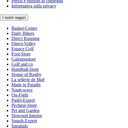
Prezzi e opzioni di consegna
Informativa sulla privacy
I nostri negozi
Basket-Center
Daily Bikers
Direct Running
Direct-Volley
Espace Golf
Foot-Store
Galoppostore
Golf and co
Handball-Store
House of Rugby
La sellerie de Maé
Made in Paradis
Nauti-wave
On-Fight
Padel-Expert
Pecheur-Store
Pet and Garden
Slowood Interior
Smash-Expert
Sneakids