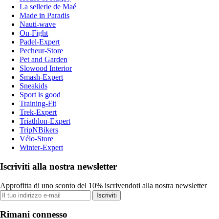
La sellerie de Maé
Made in Paradis
Nauti-wave
On-Fight
Padel-Expert
Pecheur-Store
Pet and Garden
Slowood Interior
Smash-Expert
Sneakids
Sport is good
Training-Fit
Trek-Expert
Triathlon-Expert
TripNBikers
Vélo-Store
Winter-Expert
Iscriviti alla nostra newsletter
Approfitta di uno sconto del 10% iscrivendoti alla nostra newsletter
Iscriviti
Rimani connesso