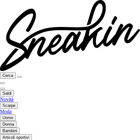
Cerca
Saldi
Novità
Scarpe
Moda
Uomo
Donna
Bambini
Articoli sportivi