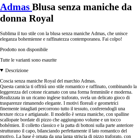
Admas
Blusa senza maniche da
donna Royal
Sublima il tuo stile con la blusa senza maniche Admas, che unisce
eleganza bohemienne e raffinatezza contemporanea. Fai colpo!
Prodotto non disponibile
Tutte le varianti sono esaurite
Descrizione
Coscia senza maniche Royal del marchio Admas.
Questa camicia ti offrirà uno stile romantico e raffinato, combinando la
leggerezza del cotone ricamato con una forma femminile e moderna.
Realizzata in un ricamo inglese traforato, svela un delicato gioco di
trasparenze rimanendo elegante. I motivi floreali e geometrici
finemente intagliati percorrono tutto il tessuto, conferendogli una
texture ricca e artigianale. Il modello è senza maniche, con spalline
scallopate bordate di pizzo che aggiungono volume e un tocco
bohémien. Il colletto classico e la patta di bottoni sulla parte anteriore
strutturano il capo, bilanciando perfettamente il lato romantico del
motivo. La base è ornata da una larga striscia di pizzo traforato, con