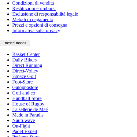
Condizioni di vendita
Restituzioni e rimborsi
Esclusione di responsabilità legale
Metodi di pagamento
Prezzi e opzioni di consegna
Informativa sulla privacy
I nostri negozi
Basket-Center
Daily Bikers
Direct Running
Direct-Volley
Espace Golf
Foot-Store
Galoppostore
Golf and co
Handball-Store
House of Rugby
La sellerie de Maé
Made in Paradis
Nauti-wave
On-Fight
Padel-Expert
Pecheur-Store