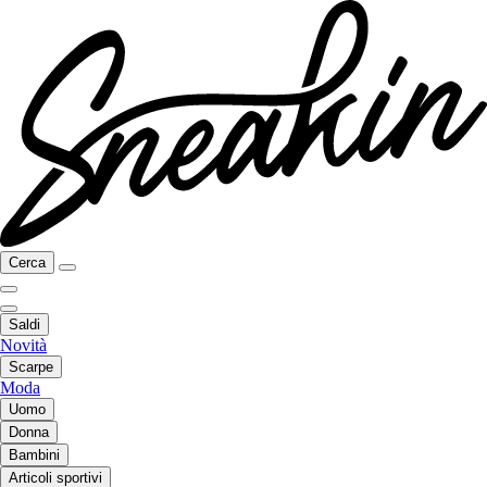
Cerca
Saldi
Novità
Scarpe
Moda
Uomo
Donna
Bambini
Articoli sportivi