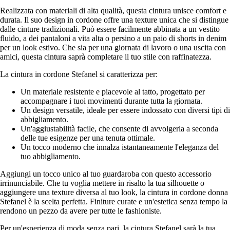
Realizzata con materiali di alta qualità, questa cintura unisce comfort e
durata. Il suo design in cordone offre una texture unica che si distingue
dalle cinture tradizionali. Può essere facilmente abbinata a un vestito
fluido, a dei pantaloni a vita alta o persino a un paio di shorts in denim
per un look estivo. Che sia per una giornata di lavoro o una uscita con
amici, questa cintura saprà completare il tuo stile con raffinatezza.
La cintura in cordone Stefanel si caratterizza per:
Un materiale resistente e piacevole al tatto, progettato per
accompagnare i tuoi movimenti durante tutta la giornata.
Un design versatile, ideale per essere indossato con diversi tipi di
abbigliamento.
Un'aggiustabilità facile, che consente di avvolgerla a seconda
delle tue esigenze per una tenuta ottimale.
Un tocco moderno che innalza istantaneamente l'eleganza del
tuo abbigliamento.
Aggiungi un tocco unico al tuo guardaroba con questo accessorio
irrinunciabile. Che tu voglia mettere in risalto la tua silhouette o
aggiungere una texture diversa al tuo look, la cintura in cordone donna
Stefanel è la scelta perfetta. Finiture curate e un'estetica senza tempo la
rendono un pezzo da avere per tutte le fashioniste.
Per un'esperienza di moda senza pari, la cintura Stefanel sarà la tua