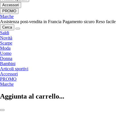
Accessori
PROMO
Marche
Assistenza post-vendita in Francia
Pagamento sicuro
Reso facile
Cerca
Saldi
Novità
Scarpe
Moda
Uomo
Donna
Bambini
Articoli sportivi
Accessori
PROMO
Marche
Aggiunta al carrello...