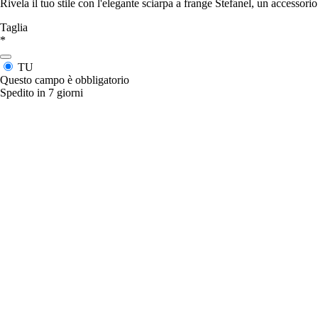
Rivela il tuo stile con l'elegante sciarpa a frange Stefanel, un accessor
Taglia
*
TU
Questo campo è obbligatorio
Spedito in 7 giorni