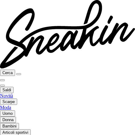
Cerca
Saldi
Novità
Scarpe
Moda
Uomo
Donna
Bambini
Articoli sportivi