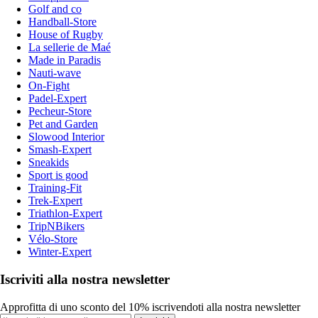
Golf and co
Handball-Store
House of Rugby
La sellerie de Maé
Made in Paradis
Nauti-wave
On-Fight
Padel-Expert
Pecheur-Store
Pet and Garden
Slowood Interior
Smash-Expert
Sneakids
Sport is good
Training-Fit
Trek-Expert
Triathlon-Expert
TripNBikers
Vélo-Store
Winter-Expert
Iscriviti alla nostra newsletter
Approfitta di uno sconto del 10% iscrivendoti alla nostra newsletter