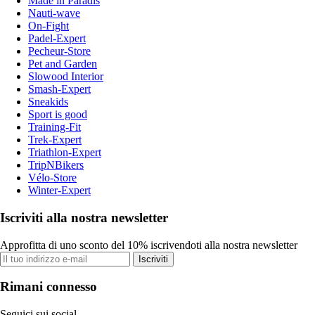
Made in Paradis
Nauti-wave
On-Fight
Padel-Expert
Pecheur-Store
Pet and Garden
Slowood Interior
Smash-Expert
Sneakids
Sport is good
Training-Fit
Trek-Expert
Triathlon-Expert
TripNBikers
Vélo-Store
Winter-Expert
Iscriviti alla nostra newsletter
Approfitta di uno sconto del 10% iscrivendoti alla nostra newsletter
Iscriviti
Rimani connesso
Seguici sui social