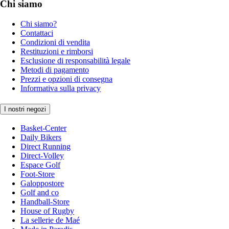
Chi siamo
Chi siamo?
Contattaci
Condizioni di vendita
Restituzioni e rimborsi
Esclusione di responsabilità legale
Metodi di pagamento
Prezzi e opzioni di consegna
Informativa sulla privacy
I nostri negozi
Basket-Center
Daily Bikers
Direct Running
Direct-Volley
Espace Golf
Foot-Store
Galoppostore
Golf and co
Handball-Store
House of Rugby
La sellerie de Maé