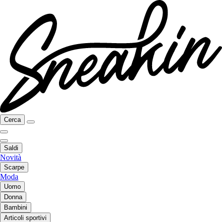
Cerca
Saldi
Novità
Scarpe
Moda
Uomo
Donna
Bambini
Articoli sportivi