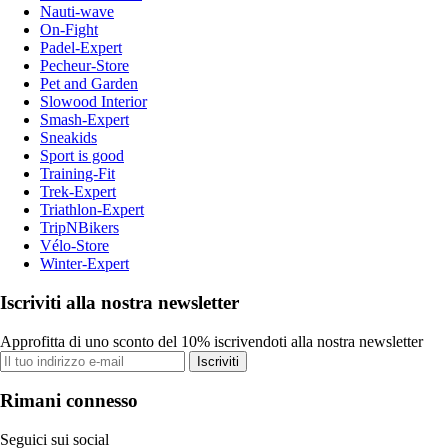
Nauti-wave
On-Fight
Padel-Expert
Pecheur-Store
Pet and Garden
Slowood Interior
Smash-Expert
Sneakids
Sport is good
Training-Fit
Trek-Expert
Triathlon-Expert
TripNBikers
Vélo-Store
Winter-Expert
Iscriviti alla nostra newsletter
Approfitta di uno sconto del 10% iscrivendoti alla nostra newsletter
Iscriviti
Rimani connesso
Seguici sui social