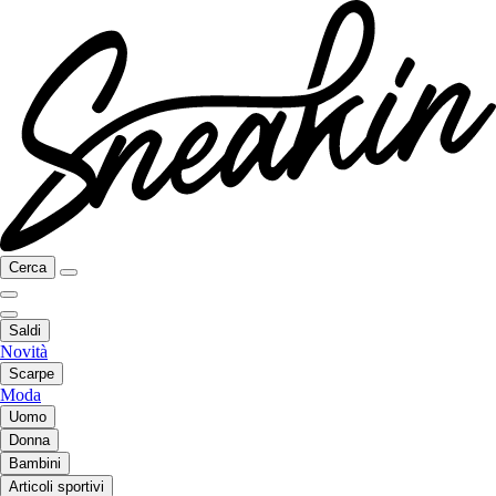
Cerca
Saldi
Novità
Scarpe
Moda
Uomo
Donna
Bambini
Articoli sportivi