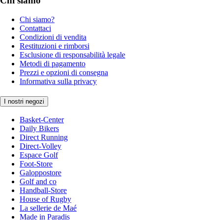
Chi siamo
Chi siamo?
Contattaci
Condizioni di vendita
Restituzioni e rimborsi
Esclusione di responsabilità legale
Metodi di pagamento
Prezzi e opzioni di consegna
Informativa sulla privacy
I nostri negozi
Basket-Center
Daily Bikers
Direct Running
Direct-Volley
Espace Golf
Foot-Store
Galoppostore
Golf and co
Handball-Store
House of Rugby
La sellerie de Maé
Made in Paradis