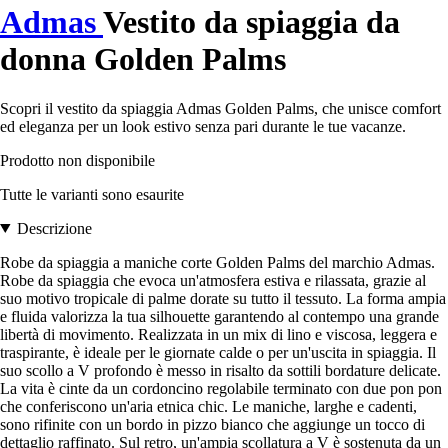
Admas
Vestito da spiaggia da
donna Golden Palms
Scopri il vestito da spiaggia Admas Golden Palms, che unisce comfort
ed eleganza per un look estivo senza pari durante le tue vacanze.
Prodotto non disponibile
Tutte le varianti sono esaurite
Descrizione
Robe da spiaggia a maniche corte Golden Palms del marchio Admas.
Robe da spiaggia che evoca un'atmosfera estiva e rilassata, grazie al
suo motivo tropicale di palme dorate su tutto il tessuto. La forma ampia
e fluida valorizza la tua silhouette garantendo al contempo una grande
libertà di movimento. Realizzata in un mix di lino e viscosa, leggera e
traspirante, è ideale per le giornate calde o per un'uscita in spiaggia. Il
suo scollo a V profondo è messo in risalto da sottili bordature delicate.
La vita è cinte da un cordoncino regolabile terminato con due pon pon
che conferiscono un'aria etnica chic. Le maniche, larghe e cadenti,
sono rifinite con un bordo in pizzo bianco che aggiunge un tocco di
dettaglio raffinato. Sul retro, un'ampia scollatura a V è sostenuta da un