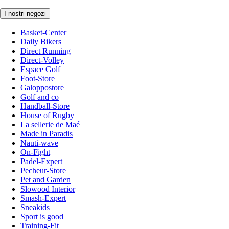
I nostri negozi
Basket-Center
Daily Bikers
Direct Running
Direct-Volley
Espace Golf
Foot-Store
Galoppostore
Golf and co
Handball-Store
House of Rugby
La sellerie de Maé
Made in Paradis
Nauti-wave
On-Fight
Padel-Expert
Pecheur-Store
Pet and Garden
Slowood Interior
Smash-Expert
Sneakids
Sport is good
Training-Fit