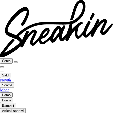
Cerca
Saldi
Novità
Scarpe
Moda
Uomo
Donna
Bambini
Articoli sportivi