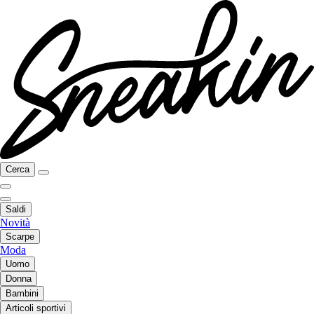
Cerca
Saldi
Novità
Scarpe
Moda
Uomo
Donna
Bambini
Articoli sportivi