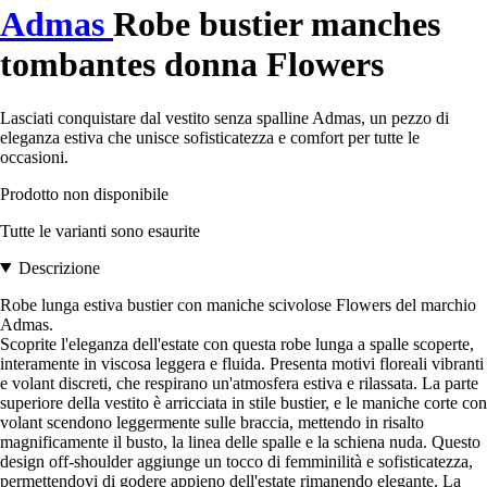
Admas
Robe bustier manches
tombantes donna Flowers
Lasciati conquistare dal vestito senza spalline Admas, un pezzo di
eleganza estiva che unisce sofisticatezza e comfort per tutte le
occasioni.
Prodotto non disponibile
Tutte le varianti sono esaurite
Descrizione
Robe lunga estiva bustier con maniche scivolose Flowers del marchio
Admas.
Scoprite l'eleganza dell'estate con questa robe lunga a spalle scoperte,
interamente in viscosa leggera e fluida. Presenta motivi floreali vibranti
e volant discreti, che respirano un'atmosfera estiva e rilassata. La parte
superiore della vestito è arricciata in stile bustier, e le maniche corte con
volant scendono leggermente sulle braccia, mettendo in risalto
magnificamente il busto, la linea delle spalle e la schiena nuda. Questo
design off-shoulder aggiunge un tocco di femminilità e sofisticatezza,
permettendovi di godere appieno dell'estate rimanendo elegante. La