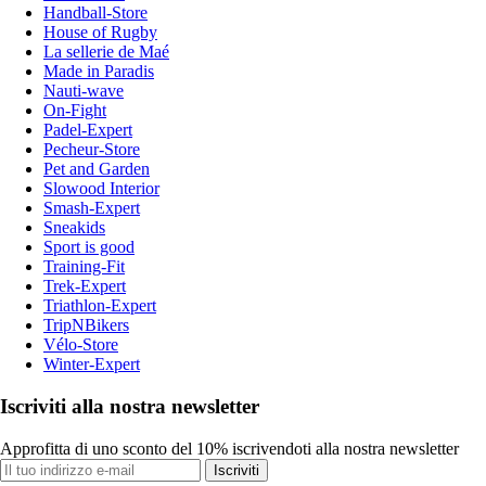
Handball-Store
House of Rugby
La sellerie de Maé
Made in Paradis
Nauti-wave
On-Fight
Padel-Expert
Pecheur-Store
Pet and Garden
Slowood Interior
Smash-Expert
Sneakids
Sport is good
Training-Fit
Trek-Expert
Triathlon-Expert
TripNBikers
Vélo-Store
Winter-Expert
Iscriviti alla nostra newsletter
Approfitta di uno sconto del 10% iscrivendoti alla nostra newsletter
Iscriviti