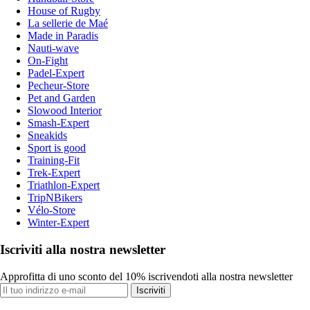
House of Rugby
La sellerie de Maé
Made in Paradis
Nauti-wave
On-Fight
Padel-Expert
Pecheur-Store
Pet and Garden
Slowood Interior
Smash-Expert
Sneakids
Sport is good
Training-Fit
Trek-Expert
Triathlon-Expert
TripNBikers
Vélo-Store
Winter-Expert
Iscriviti alla nostra newsletter
Approfitta di uno sconto del 10% iscrivendoti alla nostra newsletter
Iscriviti