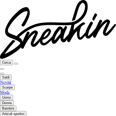
Cerca
Saldi
Novità
Scarpe
Moda
Uomo
Donna
Bambini
Articoli sportivi