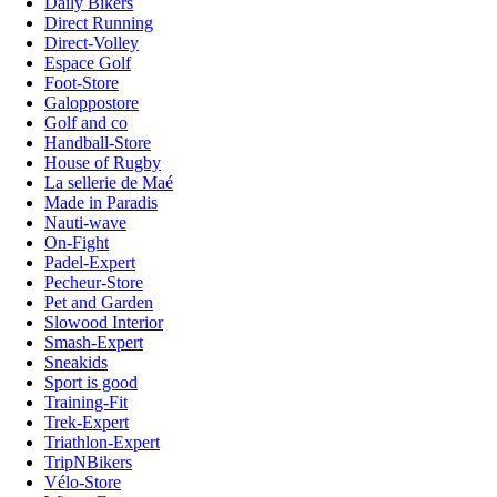
Daily Bikers
Direct Running
Direct-Volley
Espace Golf
Foot-Store
Galoppostore
Golf and co
Handball-Store
House of Rugby
La sellerie de Maé
Made in Paradis
Nauti-wave
On-Fight
Padel-Expert
Pecheur-Store
Pet and Garden
Slowood Interior
Smash-Expert
Sneakids
Sport is good
Training-Fit
Trek-Expert
Triathlon-Expert
TripNBikers
Vélo-Store