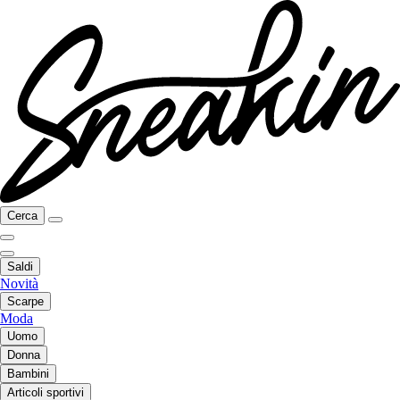
Cerca
Saldi
Novità
Scarpe
Moda
Uomo
Donna
Bambini
Articoli sportivi