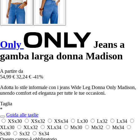
Only
Jeans a
gamba larga donna Madison
A partire da
54,99 €
32,24 €
-41%
Adotta lo stile informale con i jeans Wide Leg Donna Only Madison,
unendo comfort ed eleganza per tutte le tue occasioni.
Taglia
*
Guida alle taglie
XSx30
XSx32
XSx34
Lx30
Lx32
Lx34
XLx30
XLx32
XLx34
Mx30
Mx32
Mx34
Sx30
Sx32
Sx34
Questo campo è obbligatorio