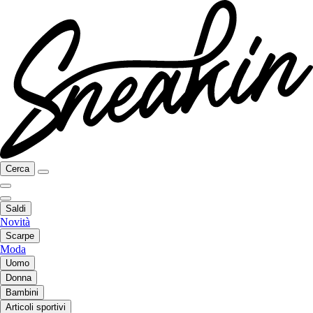
Cerca
Saldi
Novità
Scarpe
Moda
Uomo
Donna
Bambini
Articoli sportivi