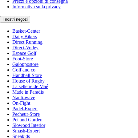
Prezzi e opzioni di consegna
Informativa sulla privacy
I nostri negozi
Basket-Center
Daily Bikers
Direct Running
Direct-Volley
Espace Golf
Foot-Store
Galoppostore
Golf and co
Handball-Store
House of Rugby
La sellerie de Maé
Made in Paradis
Nauti-wave
On-Fight
Padel-Expert
Pecheur-Store
Pet and Garden
Slowood Interior
Smash-Expert
Sneakids