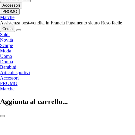
Accessori
PROMO
Marche
Assistenza post-vendita in Francia
Pagamento sicuro
Reso facile
Cerca
Saldi
Novità
Scarpe
Moda
Uomo
Donna
Bambini
Articoli sportivi
Accessori
PROMO
Marche
Aggiunta al carrello...