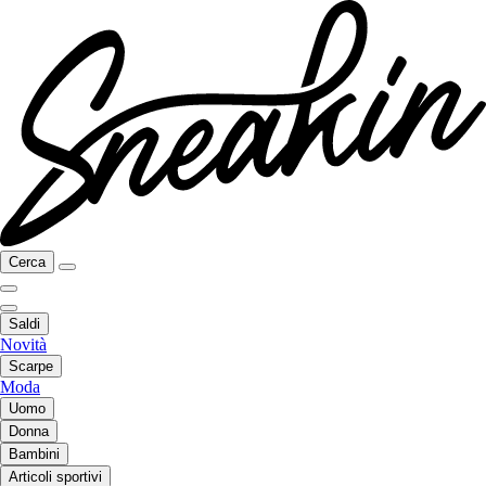
Cerca
Saldi
Novità
Scarpe
Moda
Uomo
Donna
Bambini
Articoli sportivi