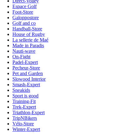
Direct-Volley
Espace Golf
Foot-Store
Galoppostore
Golf and co
Handball-Store
House of Rugby
La sellerie de Maé
Made in Paradis
Nauti-wave
On-Fight
Padel-Expert
Pecheur-Store
Pet and Garden
Slowood Interior
Smash-Expert
Sneakids
Sport is good
Training-Fit
Trek-Expert
Triathlon-Expert
TripNBikers
Vélo-Store
Winter-Expert