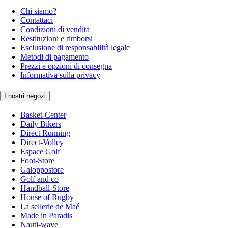
Chi siamo?
Contattaci
Condizioni di vendita
Restituzioni e rimborsi
Esclusione di responsabilità legale
Metodi di pagamento
Prezzi e opzioni di consegna
Informativa sulla privacy
I nostri negozi
Basket-Center
Daily Bikers
Direct Running
Direct-Volley
Espace Golf
Foot-Store
Galoppostore
Golf and co
Handball-Store
House of Rugby
La sellerie de Maé
Made in Paradis
Nauti-wave