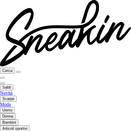
Cerca
Saldi
Novità
Scarpe
Moda
Uomo
Donna
Bambini
Articoli sportivi