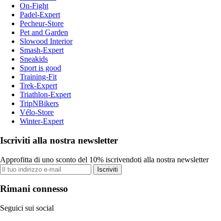
On-Fight
Padel-Expert
Pecheur-Store
Pet and Garden
Slowood Interior
Smash-Expert
Sneakids
Sport is good
Training-Fit
Trek-Expert
Triathlon-Expert
TripNBikers
Vélo-Store
Winter-Expert
Iscriviti alla nostra newsletter
Approfitta di uno sconto del 10% iscrivendoti alla nostra newsletter
Iscriviti
Rimani connesso
Seguici sui social